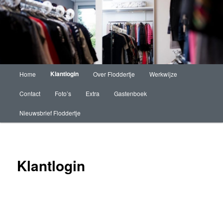
Floddertje Fashion
Main
Klantlogin
Home
Over Floddertje
Werkwijze
Skip
menu
Contact
Foto’s
Extra
Gastenboek
to
Nieuwsbrief Floddertje
primary
content
Klantlogin