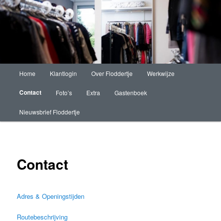
Floddertje Fashion
Main
Home
Klantlogin
Over Floddertje
Werkwijze
Skip
menu
Contact
Foto’s
Extra
Gastenboek
to
Nieuwsbrief Floddertje
primary
content
Contact
Adres & Openingstijden
Routebeschrijving