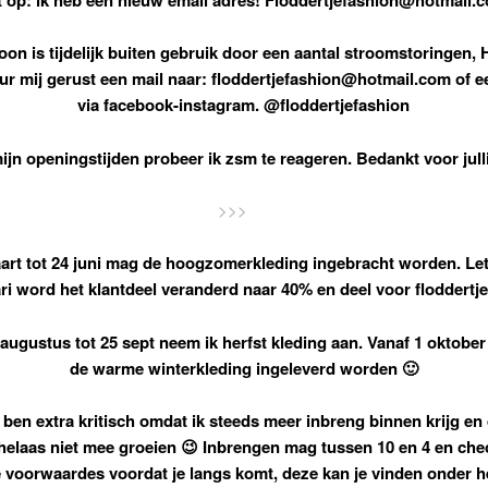
foon is tijdelijk buiten gebruik door een aantal stroomstoringen, 
ur mij gerust een mail naar: floddertjefashion@hotmail.com of e
via facebook-instagram. @floddertjefashion
ijn openingstijden probeer ik zsm te reageren. Bedankt voor jull
>>>
art tot 24 juni mag de hoogzomerkleding ingebracht worden. Let
ri word het klantdeel veranderd naar 40% en deel voor floddertj
 augustus tot 25 sept neem ik herfst kleding aan. Vanaf 1 oktobe
de warme winterkleding ingeleverd worden 🙂
k ben extra kritisch omdat ik steeds meer inbreng binnen krijg en
elaas niet mee groeien 😉 Inbrengen mag tussen 10 en 4 en chec
 voorwaardes voordat je langs komt, deze kan je vinden onder h