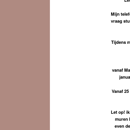
Mijn tele
vraag stu
Tijdens m
vanaf Ma
janua
Vanaf 25
Let op! i
muren h
even de