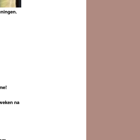
uningen.
ame!
 weken na
com