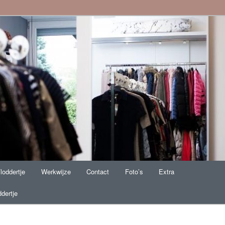
shion
loddertje
Werkwijze
Contact
Foto’s
Extra
dertje