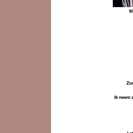
Welkom 
Zom
Ik neem 
Le