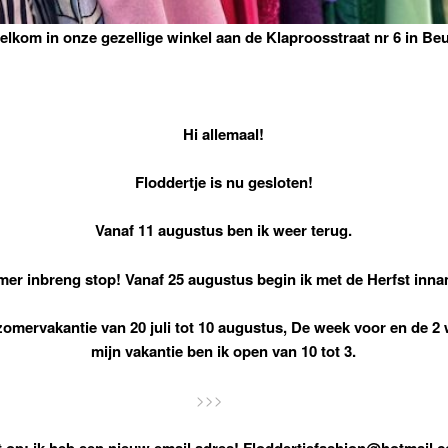
in onze gezellige winkel aan de Klaproosstraat nr 6 in Be
Hi allemaal!
Floddertje is nu gesloten!
Vanaf 11 augustus ben ik weer terug.
er inbreng stop! Vanaf 25 augustus begin ik met de Herfst inn
zomervakantie van 20 juli tot 10 augustus,
De week voor en de 2
mijn vakantie ben ik open van 10 tot 3.
>>>
t op: ik heb een nieuw email adres! Floddertjefashion@hotmail.