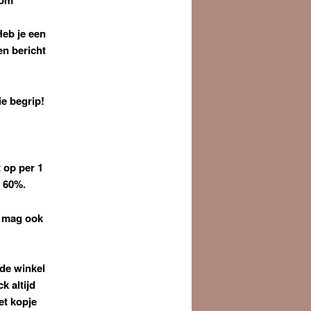
Heb je een
en bericht
ie begrip!
 op per 1
e 60%.
r mag ook
 de winkel
k altijd
et kopje